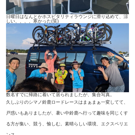
日曜日はなんとかホスピタリティラウンジに滑り込めて、涼
しい、、、、寒かった(笑)
数名すでに帰路に着いて居られましたが、集合写真。
久しぶりのシマノ鈴鹿ロードレースはまぁまぁ一変してて、
戸惑いもありましたが、暑い中鈴鹿へ行って趣味を同じくす
る方が集い、競う、愉しむ。素晴らしい環境、エクスペリエ
ンス。