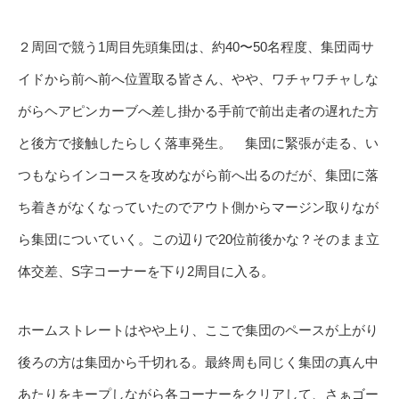
２周回で競う1周目先頭集団は、約40〜50名程度、集団両サ
イドから前へ前へ位置取る皆さん、やや、ワチャワチャしな
がらヘアピンカーブへ差し掛かる手前で前出走者の遅れた方
と後方で接触したらしく落車発生。 集団に緊張が走る、い
つもならインコースを攻めながら前へ出るのだが、集団に落
ち着きがなくなっていたのでアウト側からマージン取りなが
ら集団についていく。この辺りで20位前後かな？そのまま立
体交差、S字コーナーを下り2周目に入る。
ホームストレートはやや上り、ここで集団のペースが上がり
後ろの方は集団から千切れる。最終周も同じく集団の真ん中
あたりをキープしながら各コーナーをクリアして、さぁゴー