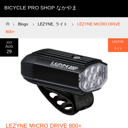
BICYCLE PRO SHOP なかやま
Blogs
LEZYNE
,
ライト
LEZYNE MICRO DRIVE
ホーム
800+
LEZYNE
2023
AUG
ライト
29
LEZYNE MICRO DRIVE 800+