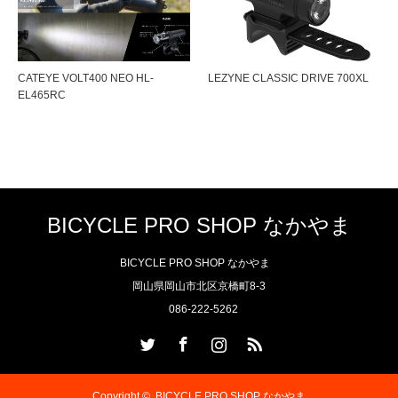
CATEYE VOLT400 NEO HL-
LEZYNE CLASSIC DRIVE 700XL
EL465RC
BICYCLE PRO SHOP なかやま
BICYCLE PRO SHOP なかやま
岡山県岡山市北区京橋町8-3
086-222-5262
Twitter
Facebook
Instagram
RSS
Copyright ©
BICYCLE PRO SHOP なかやま