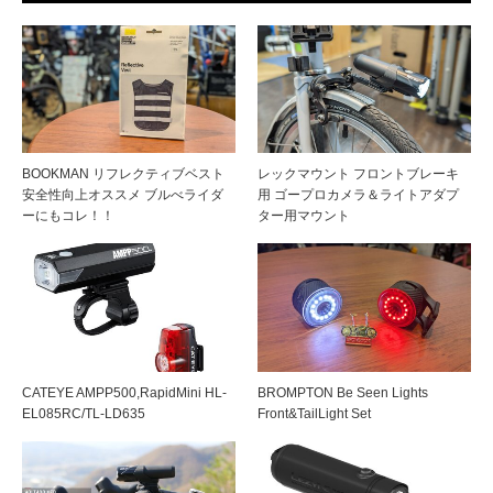
BOOKMAN リフレクティブベスト
レックマウント フロントブレーキ
安全性向上オススメ ブルべライダ
用 ゴープロカメラ＆ライトアダプ
ーにもコレ！！
ター用マウント
CATEYE AMPP500,RapidMini HL-
BROMPTON Be Seen Lights
EL085RC/TL-LD635
Front&TailLight Set