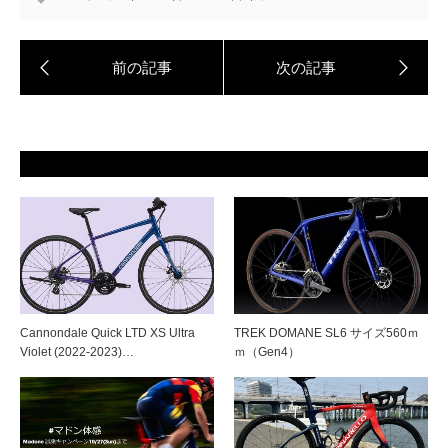
Cannondale Quick LTD XS Ultra
TREK DOMANE SL6 サイズ560ｍ
Violet (2022-2023)…
ｍ（Gen4）