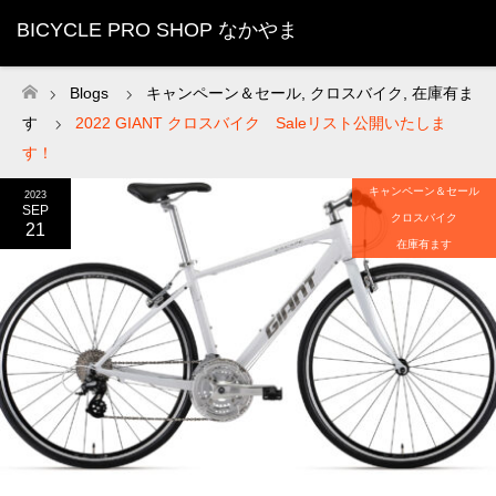
BICYCLE PRO SHOP なかやま
Blogs
キャンペーン＆セール
,
クロスバイク
,
在庫有ま
ホーム
す
2022 GIANT クロスバイク Saleリスト公開いたしま
す！
キャンペーン＆セール
2023
SEP
クロスバイク
21
在庫有ます