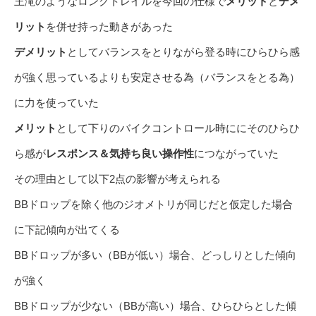
王滝のようなロングトレイルを今回の仕様で
メリット
と
デメ
リット
を併せ持った動きがあった
デメリット
としてバランスをとりながら登る時にひらひら感
が強く思っているよりも安定させる為（バランスをとる為）
に力を使っていた
メリット
として下りのバイクコントロール時ににそのひらひ
ら感が
レスポンス＆気持ち良い操作性
につながっていた
その理由として以下2点の影響が考えられる
BBドロップを除く他のジオメトリが同じだと仮定した場合
に下記傾向が出てくる
BBドロップが多い（BBが低い）場合、どっしりとした傾向
が強く
BBドロップが少ない（BBが高い）場合、ひらひらとした傾