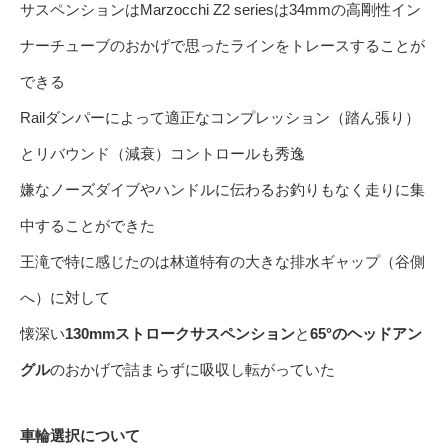
サスペンションはMarzocchi Z2 seriesは34mmの高剛性イン
ナーチューブのおかげで思ったラインをトレースすることが
できる
Railダンパーによって適正なコンプレッション（踏ん張り）
とリバウンド（減衰）コントロールも秀逸
嫌なノーズダイブやハンドルに伝わるお釣りもなく走りに集
中することができた
王滝で特に感じたのは林道特有の大きな排水ギャップ（谷側
へ）に対して
懐深い
130mmストロークサスペンション
と
65°のヘッドアン
グル
のおかげで詰まらずに吸収し転がっていた
車輪選択について