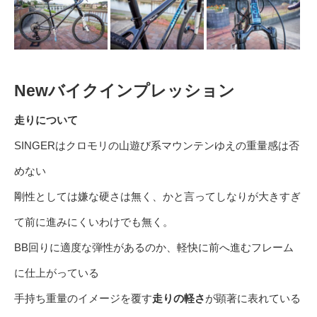
New
バイクインプレッション
走りについて
SINGERはクロモリの山遊び系マウンテンゆえの重量感は否
めない
剛性としては嫌な硬さは無く、かと言ってしなりが大きすぎ
て前に進みにくいわけでも無く。
BB回りに適度な弾性があるのか、軽快に前へ進むフレーム
に仕上がっている
手持ち重量のイメージを覆す
走りの軽さ
が顕著に表れている