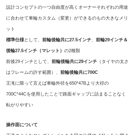
設計コンセプトの一つ自由度が高くオーナーそれぞれの用途
に合わせて車輪カスタム（変更）ができるのもの大きなメリ
ット
標準仕様
として、
前輪後輪共に27.5インチ
、
前輪29インチ＆
後輪27.5インチ（マレット）
の2種類
前後29インチとして、
前輪後輪共に29インチ
（タイヤの太さ
はフレームの許す範囲）、
前輪後輪共に700C
王滝に限って言えば車輪外径を650*47Bより大径の
700C*44Cを使用したことで路面ギャップに詰まることなく
転がりやすい
操作面について