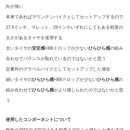
向が強い
本来であればマウンテンバイクとしてセットアップするので
27.5インチ、マレット、29インチいずれにしてもある程度の
太さがあるタイヤを使用する
太いタイヤの
安定感
×BBドロップが少ない
ひらひら感
の組み
合わせでバランスが取れているのではないかと思う
定番外のグラベルバイクとしてセットアップした場合
細いタイヤの
ひらひら感
×BBドロップが少ない
ひらひら感
の
組み合わせで
ひらひら感
がより感じられたのではないかと思
う
使用したコンポーネントについて
昨年の38T*10-42Tではある程度まで行くと踏むしか進む方法