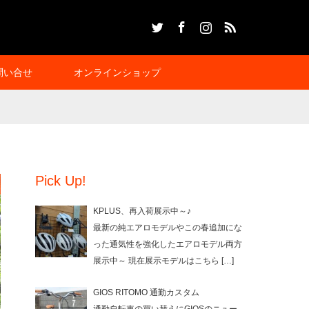
Twitter
Facebook
Instagram
RSS
問い合せ
オンラインショップ
Pick Up!
KPLUS、再入荷展示中～♪
最新の純エアロモデルやこの春追加にな
った通気性を強化したエアロモデル両方
展示中～ 現在展示モデルはこちら
[…]
GIOS RITOMO 通勤カスタム