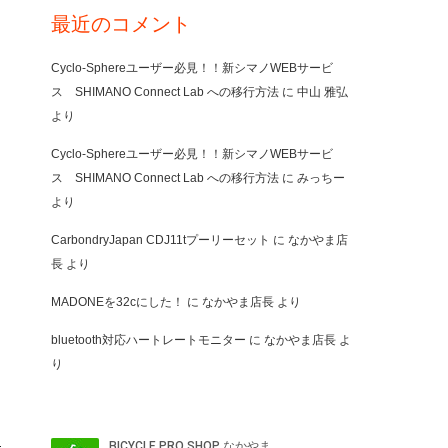
最近のコメント
Cyclo-Sphereユーザー必見！！新シマノWEBサービ
ス SHIMANO Connect Lab への移行方法
に
中山 雅弘
より
Cyclo-Sphereユーザー必見！！新シマノWEBサービ
ス SHIMANO Connect Lab への移行方法
に
みっちー
より
CarbondryJapan CDJ11tプーリーセット
に
なかやま店
長
より
MADONEを32cにした！
に
なかやま店長
より
bluetooth対応ハートレートモニター
に
なかやま店長
よ
り