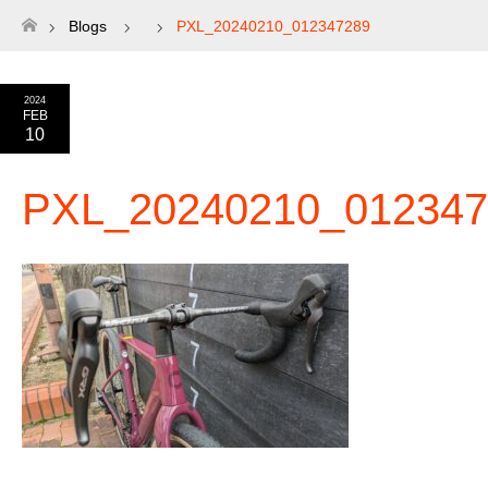
Blogs
PXL_20240210_012347289
ホーム
2024
FEB
10
PXL_20240210_012347