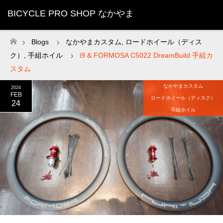
BICYCLE PRO SHOP なかやま
Blogs
なかやまカスタム
,
ロードホイール（ディス
ホーム
ク）
,
手組ホイル
i9 & FORMOSA C5022 DreamBuild 手組カ
スタム
なかやまカスタム
2024
FEB
ロードホイール（ディスク）
24
手組ホイル