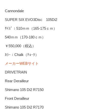
Cannondale
SUPER SIX EVO3Disc 105Di2
ｻｲｽﾞ：510ｍｍ（165-175ｃｍ）
540ｍｍ（170-180ｃｍ）
￥550,000（税込）
ｶﾗｰ：Chalk（ﾁｮｰｸ）
メーカーWEBサイト
DRIVETRAIN
Rear Derailleur
Shimano 105 Di2 R7150
Front Derailleur
Shimano 105 Di2 R7170