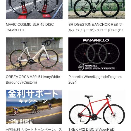
MAVIC COSMIC SLR 45 DISC
BRIDGESTONE ANCHOR RE8 マ
JAPAN LTD
ルチパフォーマンスロードバイク！
ORBEA ORCA M30i 51 IvoryWhite-
Pinarello WheelUpgradeProgram
Burgundy (Custom)
2024
分割金利サポートキャンペーン、ス
TREK FX2 DISC S ViperRED