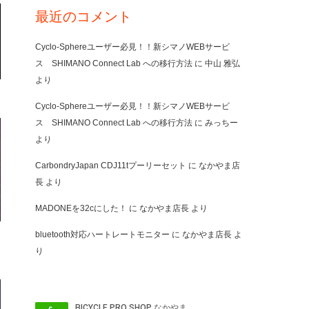
最近のコメント
Cyclo-Sphereユーザー必見！！新シマノWEBサービ
ス SHIMANO Connect Lab への移行方法
に
中山 雅弘
より
Cyclo-Sphereユーザー必見！！新シマノWEBサービ
ス SHIMANO Connect Lab への移行方法
に
みっちー
より
CarbondryJapan CDJ11tプーリーセット
に
なかやま店
長
より
MADONEを32cにした！
に
なかやま店長
より
bluetooth対応ハートレートモニター
に
なかやま店長
よ
り