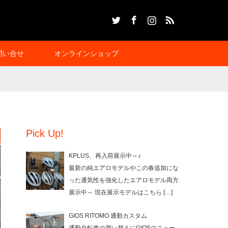
Twitter
Facebook
Instagram
RSS
問い合せ
オンラインショップ
Pick Up!
KPLUS、再入荷展示中～♪
最新の純エアロモデルやこの春追加にな
った通気性を強化したエアロモデル両方
展示中～ 現在展示モデルはこちら
[…]
GIOS RITOMO 通勤カスタム