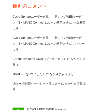
最近のコメント
Cyclo-Sphereユーザー必見！！新シマノWEBサービ
ス SHIMANO Connect Lab への移行方法
に
中山 雅弘
より
Cyclo-Sphereユーザー必見！！新シマノWEBサービ
ス SHIMANO Connect Lab への移行方法
に
みっちー
より
CarbondryJapan CDJ11tプーリーセット
に
なかやま店
長
より
MADONEを32cにした！
に
なかやま店長
より
bluetooth対応ハートレートモニター
に
なかやま店長
よ
り