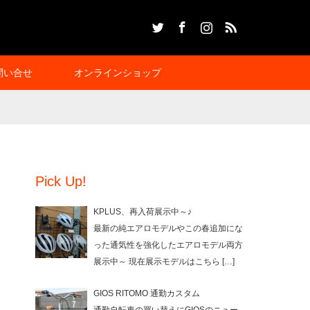
Twitter
Facebook
Instagram
RSS
問い合せ
オンラインショップ
Pick Up!
KPLUS、再入荷展示中～♪
最新の純エアロモデルやこの春追加にな
った通気性を強化したエアロモデル両方
展示中～ 現在展示モデルはこちら
[…]
GIOS RITOMO 通勤カスタム