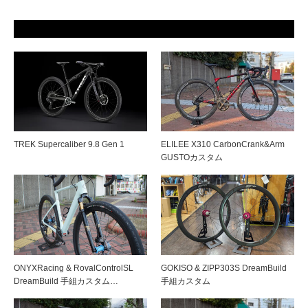
TREK Supercaliber 9.8 Gen 1
ELILEE X310 CarbonCrank&Arm
GUSTOカスタム
ONYXRacing & RovalControlSL
GOKISO & ZIPP303S DreamBuild
DreamBuild 手組カスタム…
手組カスタム