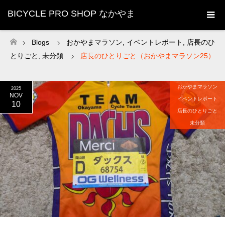
BICYCLE PRO SHOP なかやま
Blogs
おかやまマラソン
,
イベントレポート
,
店長のひ
ホーム
とりごと
,
未分類
店長のひとりごと（おかやまマラソン25）
おかやまマラソン
2025
NOV
イベントレポート
10
店長のひとりごと
未分類