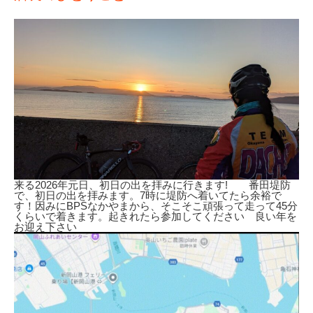
来る2026年元日、初日の出を拝みに行きます! 番田堤防
で、初日の出を拝みます。7時に堤防へ着いてたら余裕で
す！因みにBPSなかやまから、そこそこ頑張って走って45分
くらいで着きます。起きれたら参加してください 良い年を
お迎え下さい