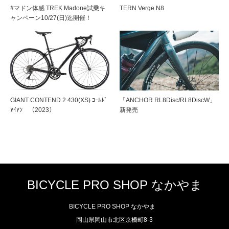
#マドン体感 TREK Madone試乗キ
TERN Verge N8
ャンペーン10/27(日)迄開催！
GIANT CONTEND 2 430(XS) ｺｰﾙﾄﾞ
「ANCHOR RL8Disc/RL8DiscW」
ｱｲｱﾝ （2023）
新発売
BICYCLE PRO SHOP なかやま
BICYCLE PRO SHOP なかやま
岡山県岡山市北区京橋町8-3