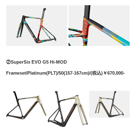
②SuperSix EVO G5 Hi-MOD
Frameset/Platinum(PLT)/50(157-167cm)/(税込)￥670,000-