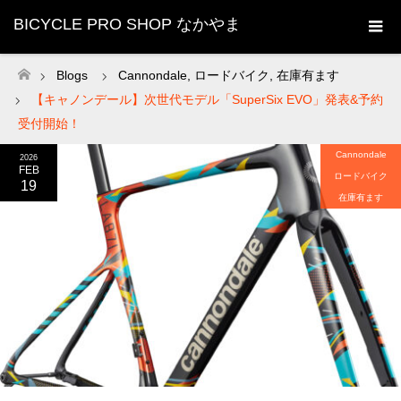
BICYCLE PRO SHOP なかやま
Blogs
Cannondale
,
ロードバイク
,
在庫有ます
ホーム
【キャノンデール】次世代モデル「SuperSix EVO」発表&予約
受付開始！
Cannondale
2026
FEB
ロードバイク
19
在庫有ます