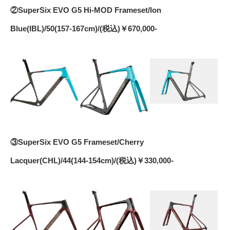
②SuperSix EVO G5 Hi-MOD Frameset/Ion
Blue(IBL)/50(157-167cm)/(税込)￥670,000-
③SuperSix EVO G5 Frameset/Cherry
Lacquer(CHL)/44(144-154cm)/(税込)￥330,000-