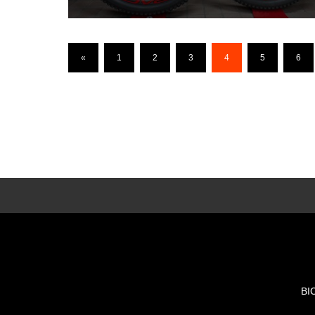
«
1
2
3
4
5
6
BI