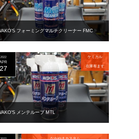
WAKO’S フォーミングマルチクリーナー FMC
ケミカル
2022
APR
在庫有ます
27
WAKO’S メンテルーブ MTL
なかやまカスタム
2022