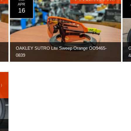
APR
16
OAKLEY SUTRO Lite Sweep Orange OO9465-
0839
&
ク）