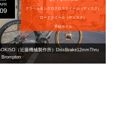
APR
グラベル＆シクロクロスホイール（ディスク）
09
ロードホイール（ディスク）
手組ホイル
GOKISO（近藤機械製作所）DiscBrake12mmThru
 Brompton