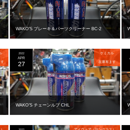
WAKO’S ブレーキ＆パーツクリーナー BC-2
ル
ケミカル
2022
APR
ます
在庫有ます
27
WAKO’S チェーンルブ CHL
ス）
アイウェア（サングラス）
2022