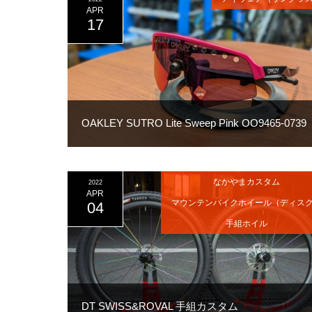
APR
17
OAKLEY SUTRO Lite Sweep Pink OO9465-0739
なかやまカスタム
2022
APR
マウンテンバイクホイール（ディス
04
手組ホイル
DT SWISS&ROVAL 手組カスタム