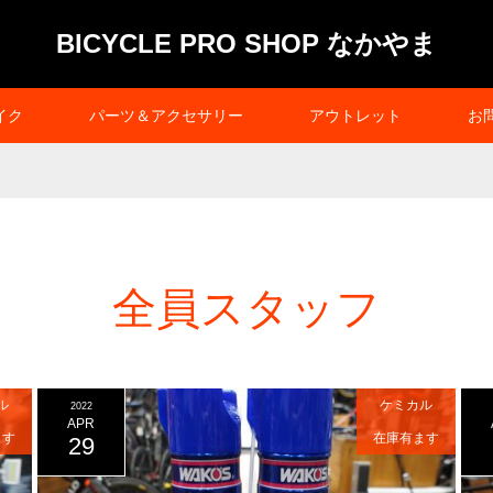
BICYCLE PRO SHOP なかやま
イク
パーツ＆アクセサリー
アウトレット
お
全員スタッフ
ル
ケミカル
2022
APR
ます
在庫有ます
29