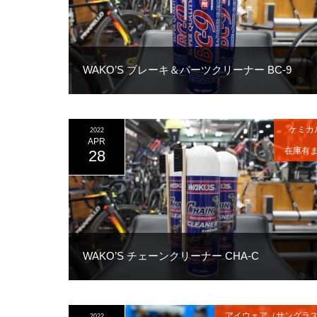
WAKO’S ブレーキ＆パーツクリーナー BC-9
ケミカ
2022
APR
在庫有
28
WAKO’S チェーンクリーナー CHA-C
アイウェア（サングラ
2022