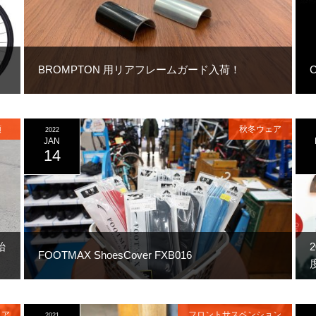
BROMPTON 用リアフレームガード入荷！
類
秋冬ウェア
2022
JAN
14
始
FOOTMAX ShoesCover FXB016
ェア
フロントサスペンション
2021