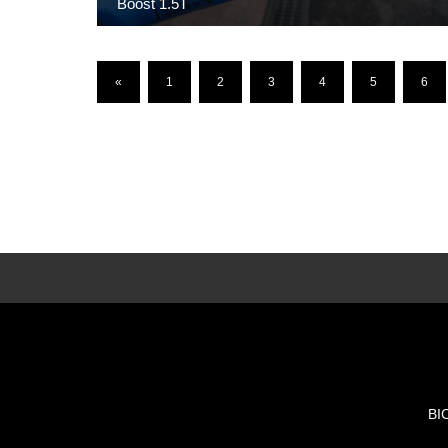
Boost 1.5T
«
1
2
3
4
5
6
BI