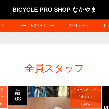
BICYCLE PRO SHOP なかやま
イク
パーツ＆アクセサリー
アウトレット
お
全員スタッフ
LO
フォールディング
2022
FEB
イク
在庫有ます
03
す
新製品