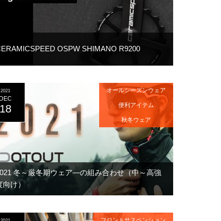
CERAMICSPEED OSPW SHIMANO R9200
オールシーズンウェア
2021
DEC
便利アイテム
18
秋冬ウェア
2021 冬～厳冬期ウェア―の組み合わせ（中～高強
度向け）
フロントサスペンション
2021