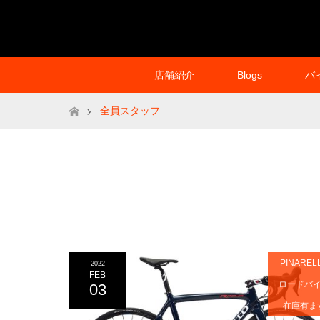
店舗紹介
Blogs
バ
ホーム
全員スタッフ
PINAREL
2022
FEB
ロードバ
03
在庫有ま