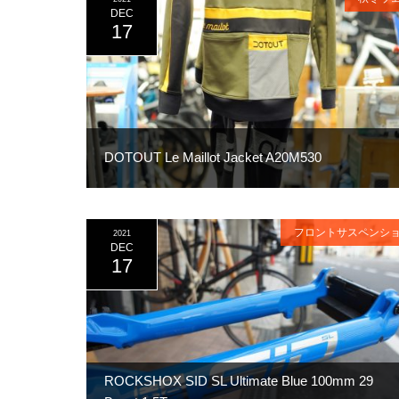
DEC
17
DOTOUT Le Maillot Jacket A20M530
フロントサスペンシ
2021
DEC
17
ROCKSHOX SID SL Ultimate Blue 100mm 29