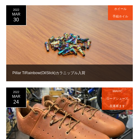
ホイール
2022
MAR
手組ホイル
30
Pillar TiRainbow(OilSlick)カラニップル入荷
MAVIC
2022
MAR
ロードシューズ
24
在庫有ます