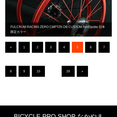
FULCRUM RACING ZERO CMPTZN DB CUSTOM RedSpoke 日本
限定カラー
«
1
2
3
4
5
6
7
8
9
10
…
28
»
BICYCLE PRO SHOP なかやま