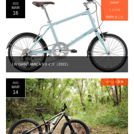
GIANT
2022
MAR
ミニベロ
16
売切れました
LIV GIANT AMICA Sサイズ（2022）
イベント案内
2022
MAR
14