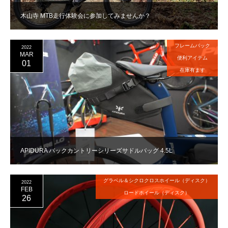
木山寺 MTB走行体験会に参加してみませんか？
フレームバック
2022
MAR
便利アイテム
01
在庫有ます
APIDURA バックカントリーシリーズサドルバッグ 4.5L
グラベル＆シクロクロスホイール（ディスク）
2022
FEB
ロードホイール（ディスク）
26