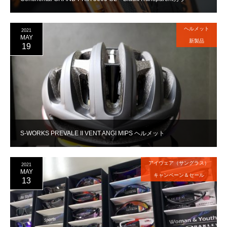
ヘルメット
2021
MAY
新製品
19
S-WORKS PREVALE II VENT ANGI MIPS ヘルメット
アイウェア（サングラス）
2021
MAY
キャンペーン＆セール
13