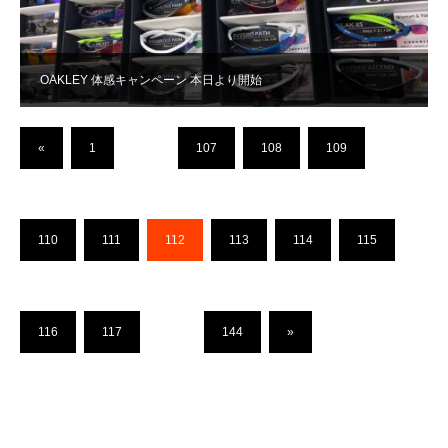
OAKLEY 体感キャンペーン 本日より開始
«
1
…
107
108
109
110
111
112
113
114
115
116
117
…
144
»