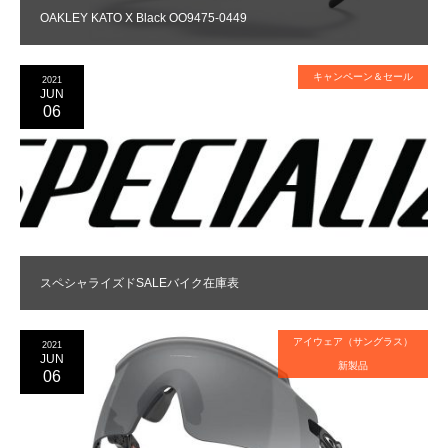
OAKLEY KATO X Black OO9475-0449
キャンペーン＆セール
2021
JUN
06
スペシャライズドSALEバイク在庫表
アイウェア（サングラス）
2021
JUN
新製品
06