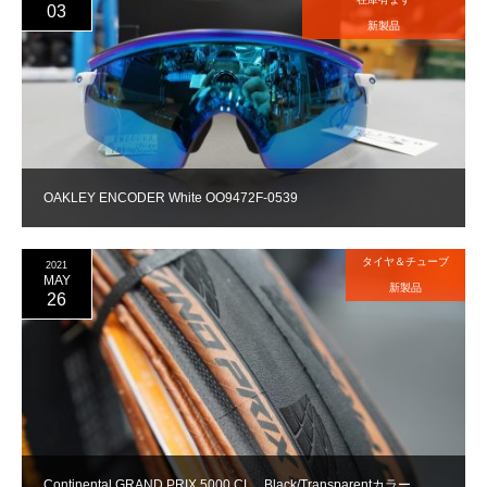
03
新製品
OAKLEY ENCODER White OO9472F-0539
タイヤ＆チューブ
2021
MAY
新製品
26
Continental GRAND PRIX 5000 CL Black/Transparentカラー