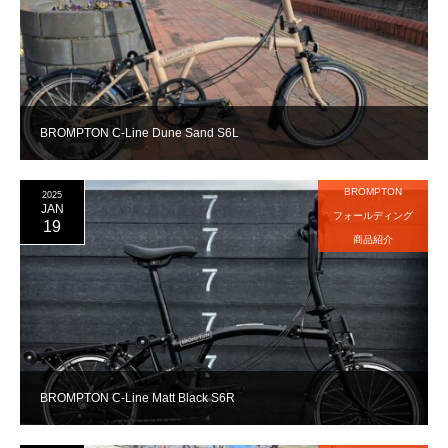
BROMPTON C-Line Dune Sand S6L
BROMPTON
2025
JAN
フォールディング
19
商品紹介
BROMPTON C-Line Matt Black S6R