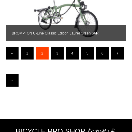
BROMPTON C-Line Classic Edition Laurel Green S6R
«
1
2
3
4
5
6
7
»
BICYCLE PRO SHOP なかやま