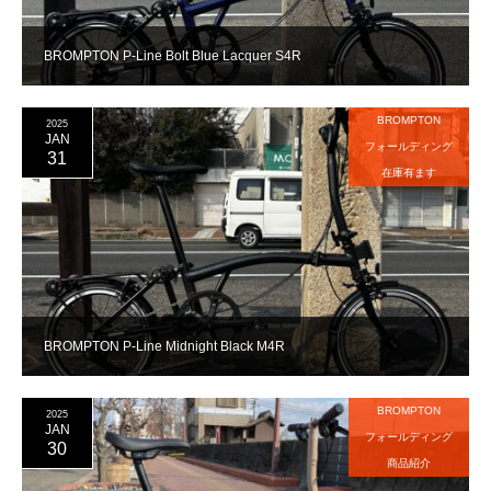
BROMPTON P-Line Bolt Blue Lacquer S4R
BROMPTON
2025
JAN
フォールディング
31
在庫有ます
BROMPTON P-Line Midnight Black M4R
BROMPTON
2025
JAN
フォールディング
30
商品紹介