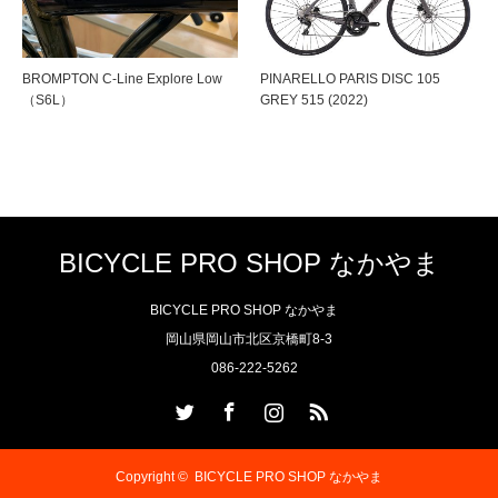
BROMPTON C-Line Explore Low
PINARELLO PARIS DISC 105
（S6L）
GREY 515 (2022)
BICYCLE PRO SHOP なかやま
BICYCLE PRO SHOP なかやま
岡山県岡山市北区京橋町8-3
086-222-5262
Twitter
Facebook
Instagram
RSS
Copyright ©
BICYCLE PRO SHOP なかやま