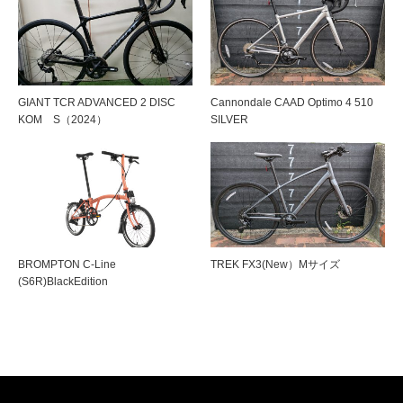
GIANT TCR ADVANCED 2 DISC
Cannondale CAAD Optimo 4 510
KOM S（2024）
SILVER
BROMPTON C-Line
TREK FX3(New）Mサイズ
(S6R)BlackEdition