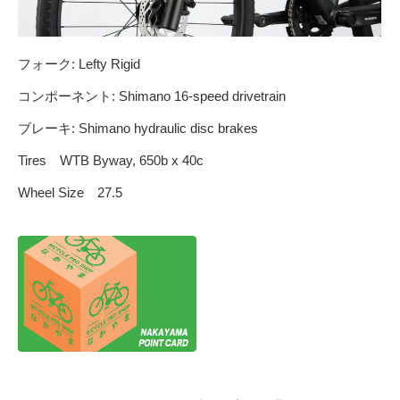
フォーク: Lefty Rigid
コンポーネント: Shimano 16-speed drivetrain
ブレーキ: Shimano hydraulic disc brakes
Tires WTB Byway, 650b x 40c
Wheel Size 27.5