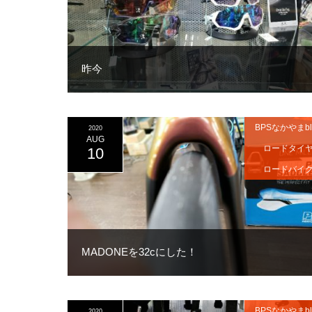
昨今
BPSなかやまbl
2020
AUG
ロードタイ
10
ロードバイ
MADONEを32cにした！
BPSなかやまbl
2020