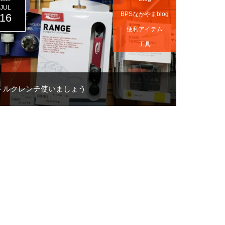
JUL
BPSなかやまblog
16
便利アイテム
工具
トルクレンチ使いましょう