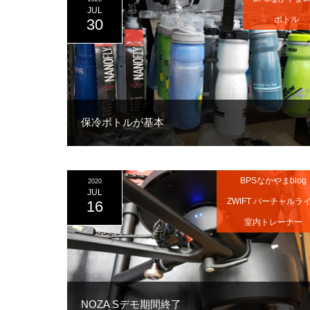
JUL
ボトル
30
保冷ボトルが基本
BPSなかやまblog
2020
JUL
ZWIFT バーチャルラ
16
室内トレーナー
NOZA Sデモ期間終了