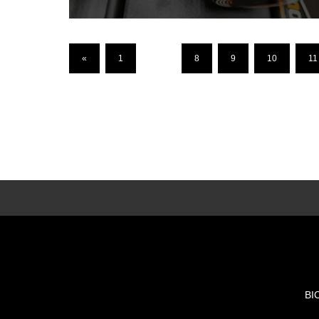
«
1
…
8
9
10
11
BI