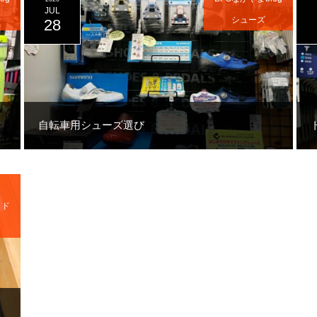
JUL
シューズ
28
自転車用シューズ選び
イド