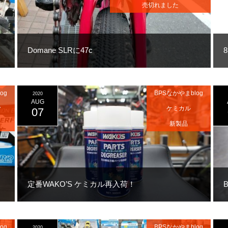
売切れました
Domane SLRに47c
og
BPSなかやまblog
2020
AUG
ヤ
ケミカル
07
ク
新製品
定番WAKO’S ケミカル再入荷！
og
BPSなかやまblog
2020