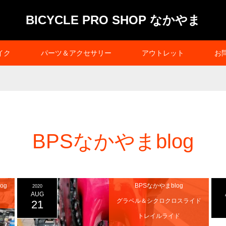
BICYCLE PRO SHOP なかやま
イク
パーツ＆アクセサリー
アウトレット
お
BPSなかやまblog
og
BPSなかやまblog
2020
AUG
グラベル＆シクロクロスライド
21
トレイルライド