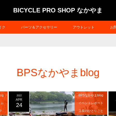
BICYCLE PRO SHOP なかやま
イク
パーツ＆アクセサリー
アウトレット
お
BPSなかやまblog
og
BPSなかやまblog
2022
APR
タム
イベントレポート
24
ク
店長のひとりごと