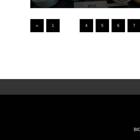
«
1
…
4
5
6
7
BI