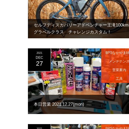
セルフディスカバリーアドベンチャー王滝100km
グラベルクラス チャレンジカスタム！
BPSなかやまbl
2021
DEC
メンテナン
27
営業案内
工具
本日営業 2021.12.27(mon)
BPSなかやまbl
2021