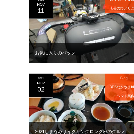
NOV
店長のひとり
11
お気に入りのバック
Blog
2021
NOV
BPSなかやまbl
02
イベント案
2021しまなみサイクリングロング班のグルメ