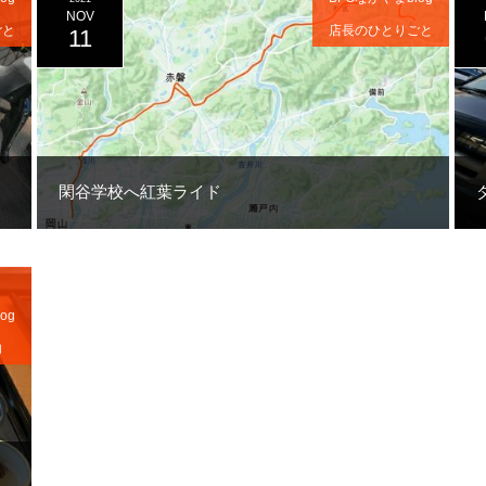
NOV
ごと
店長のひとりごと
11
閑谷学校へ紅葉ライド
og
内