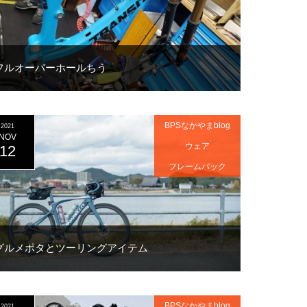
フルオーバーホールちう
BPSなかやまblog
2021
NOV
ウェア
12
フレームバック
グルメポタとツーリングアイテム
BPSなかやまblog
2021