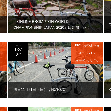
「ONLINE BROMPTON WORLD
CHAMPIONSHIP JAPAN 2020」に参加した！
og
BPSなかやまblog
2021
NOV
ス
ロードバイク
20
店長のひとりごと
明日11月21日（日）は臨時休業
og
BPSなかやまblog
2021