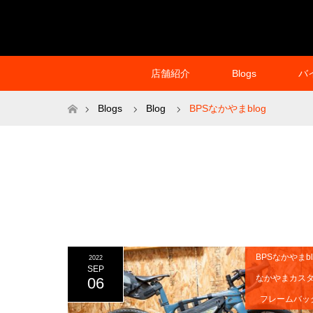
店舗紹介
Blogs
バ
ホーム
Blogs
Blog
BPSなかやまblog
BPSなかやまbl
2022
SEP
なかやまカス
06
フレームバッ