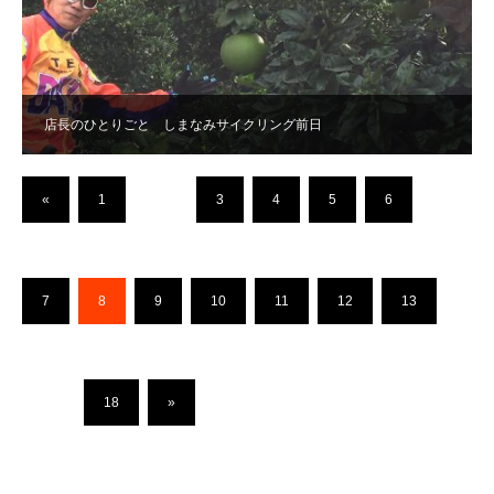
店長のひとりごと しまなみサイクリング前日
«
1
…
3
4
5
6
7
8
9
10
11
12
13
…
18
»