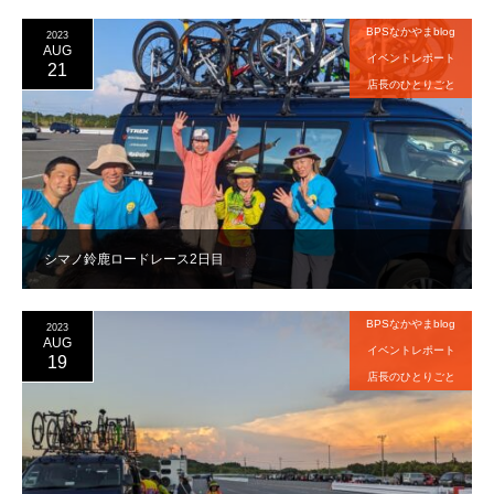
BPSなかやまblog
2023
AUG
イベントレポート
21
店長のひとりごと
シマノ鈴鹿ロードレース2日目
BPSなかやまblog
2023
AUG
イベントレポート
19
店長のひとりごと