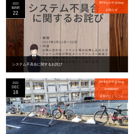
BPSなかやまblog
2023
MAR
お知らせ
22
システム不具合に関するお詫び
BPSなかやまblog
2022
DEC
SHIMANO
18
店長のひとりごと