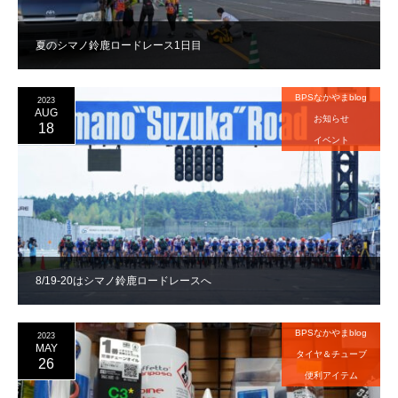
夏のシマノ鈴鹿ロードレース1日目
BPSなかやまblog
2023
AUG
お知らせ
18
イベント
8/19-20はシマノ鈴鹿ロードレースへ
BPSなかやまblog
2023
MAY
タイヤ＆チューブ
26
便利アイテム