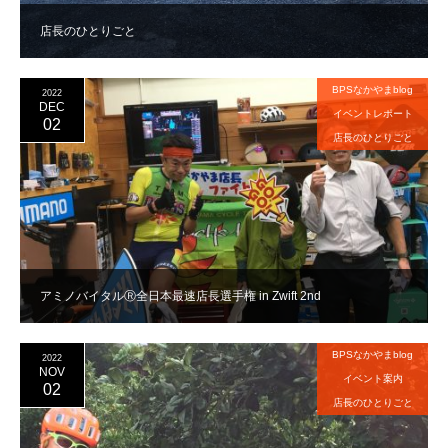
店長のひとりごと
BPSなかやまblog
2022
DEC
イベントレポート
02
店長のひとりごと
アミノバイタルⓇ全日本最速店長選手権 in Zwift 2nd
BPSなかやまblog
2022
NOV
イベント案内
02
店長のひとりごと