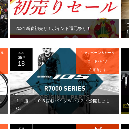
O
！
2024 新春初売り！ポイント還元祭り！
ール
キャンペーン＆セール
2023
SEP
ロードバイク
18
在庫有ます
し
１１速 １０５搭載バイクSaleリスト公開しまし
た。
TREK
2023