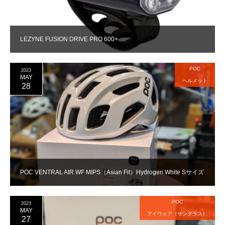
LEZYNE FUSION DRIVE PRO 600+
POC
2023
MAY
ヘルメット
28
POC VENTRAL AIR WF MIPS（Asian Fit）Hydrogen White Sサイズ
POC
2023
MAY
アイウェア（サングラス）
27