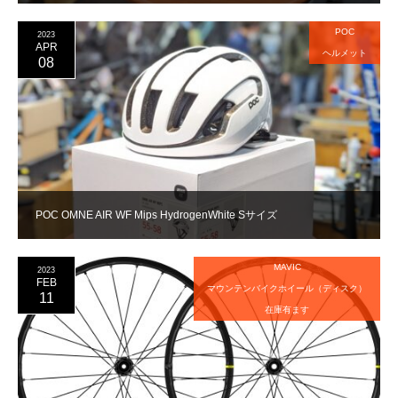
POC
2023
APR
ヘルメット
08
POC OMNE AIR WF Mips HydrogenWhite Sサイズ
MAVIC
2023
FEB
マウンテンバイクホイール（ディスク）
11
在庫有ます