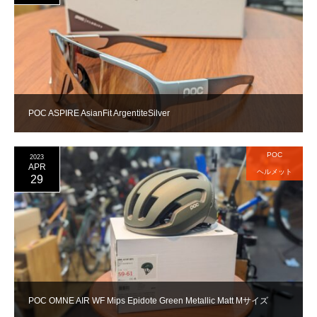
POC ASPIRE AsianFit ArgentiteSilver
POC
2023
APR
ヘルメット
29
POC OMNE AIR WF Mips Epidote Green Metallic Matt Mサイズ