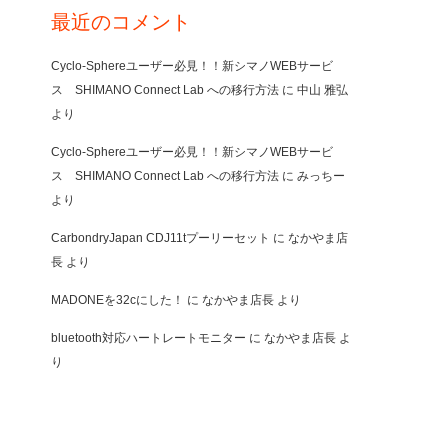
最近のコメント
Cyclo-Sphereユーザー必見！！新シマノWEBサービ
ス SHIMANO Connect Lab への移行方法
に
中山 雅弘
より
Cyclo-Sphereユーザー必見！！新シマノWEBサービ
ス SHIMANO Connect Lab への移行方法
に
みっちー
より
CarbondryJapan CDJ11tプーリーセット
に
なかやま店
長
より
MADONEを32cにした！
に
なかやま店長
より
bluetooth対応ハートレートモニター
に
なかやま店長
よ
り