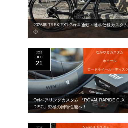
2026年 TREK FX1 Gen4 通勤・通学仕様カスタム
②
なかやまカスタム
2025
DEC
ホイール
21
ロードホイール（ディス
Oniベアリングカスタム 『ROVAL RAPIDE CLX
DISC』究極の回転性能へ！
なかやまカスタム
2025