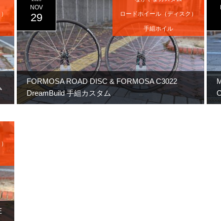
NOV
ク）
ロードホイール（ディスク）
29
手組ホイル
FORMOSA ROAD DISC & FORMOSA C3022
M
ム
DreamBuild 手組カスタム
ク）
E