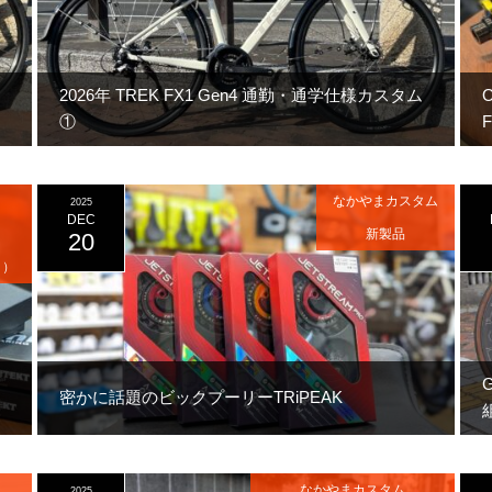
2026年 TREK FX1 Gen4 通勤・通学仕様カスタム
①
なかやまカスタム
2025
DEC
新製品
20
ク）
G
密かに話題のビックプーリーTRiPEAK
なかやまカスタム
2025