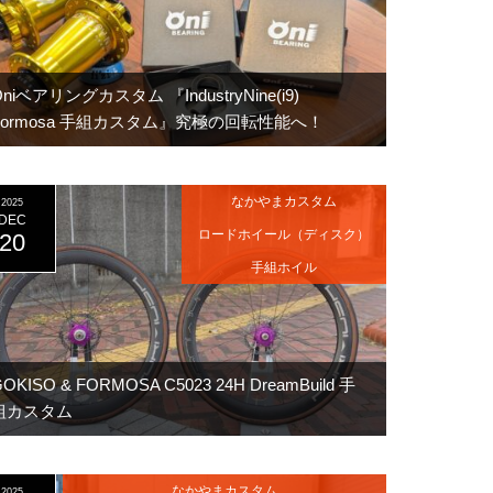
Oniベアリングカスタム 『IndustryNine(i9)
Formosa 手組カスタム』究極の回転性能へ！
なかやまカスタム
2025
DEC
ロードホイール（ディスク）
20
手組ホイル
OKISO & FORMOSA C5023 24H DreamBuild 手
組カスタム
なかやまカスタム
2025