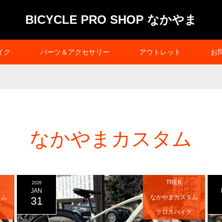
BICYCLE PRO SHOP なかやま
イク
パーツ＆アクセサリー
アウトレット
お
なかやまカスタム
TREK
2026
JAN
タム
なかやまカスタム
31
ク
クロスバイク