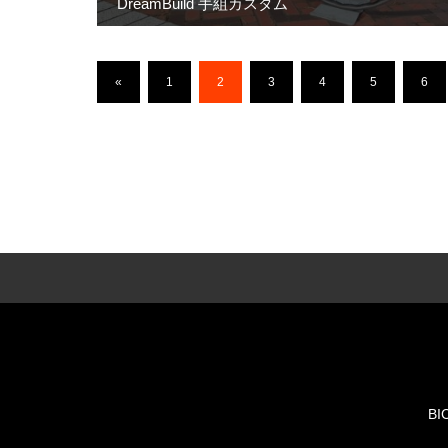
DreamBuild 手組カスタム
«
1
2
3
4
5
6
BI