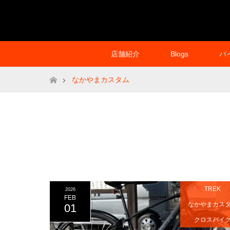
店舗紹介
Blogs
バ
ホーム
なかやまカスタム
TREK
2026
FEB
なかやまカス
01
クロスバイ