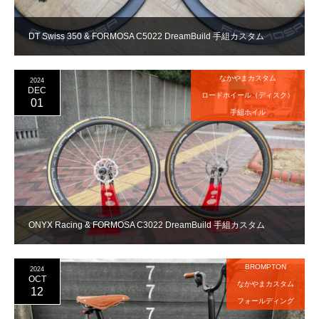
DT Swiss 350 & FORMOSA C5022 DreamBuild 手組カスタム
なかやまカスタム
2024
DEC
ロードホイール（ディスク）
01
手組ホイル
ONYX Racing & FORMOSA C3022 DreamBuild 手組カスタム
BROMPTON
2024
OCT
なかやまカスタム
12
フォールディング