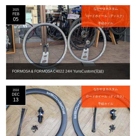
なかやまカスタム
2025
FEB
ロードホイール（ディスク）
05
手組ホイル
FORMOSA & FORMOSA C4022 24H YurisCustom(完組)
なかやまカスタム
2024
DEC
ロードホイール（ディスク）
13
手組ホイル