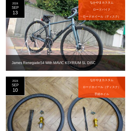
なかやまカスタム
2024
SEP
ロードバイク
13
ロードホイール（ディスク）
James RenegadeS4 With MAVIC KSYRIUM SL DISC
なかやまカスタム
2024
SEP
ロードホイール（ディスク）
10
手組ホイル