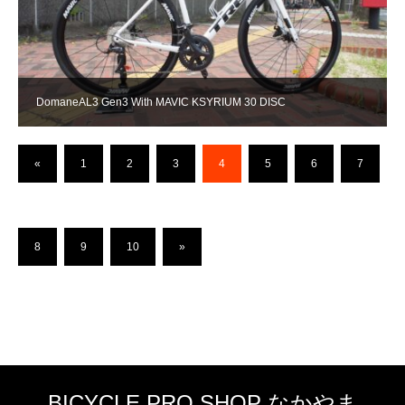
DomaneAL3 Gen3 With MAVIC KSYRIUM 30 DISC
«
1
2
3
4
5
6
7
8
9
10
»
BICYCLE PRO SHOP なかやま