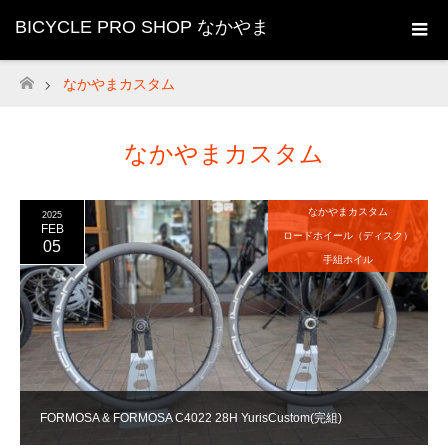
BICYCLE PRO SHOP なかやま
なかやまカスタム
ホーム
なかやまカスタム
なかやまカスタム
2025
FEB
ロードホイール（ディスク）
05
手組ホイル
FORMOSA & FORMOSA C4022 28H YurisCustom(完組)