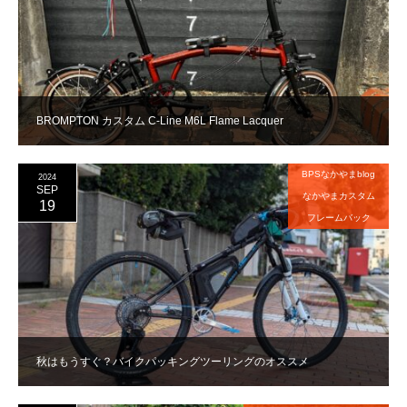
BROMPTON カスタム C-Line M6L Flame Lacquer
BPSなかやまblog
2024
SEP
なかやまカスタム
19
フレームバック
秋はもうすぐ？バイクパッキングツーリングのオススメ