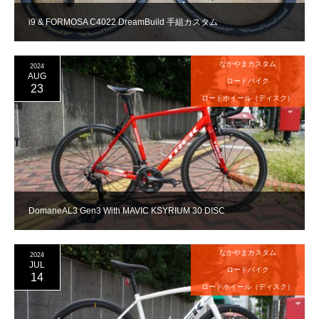
i9 & FORMOSA C4022 DreamBuild 手組カスタム
なかやまカスタム
2024
AUG
ロードバイク
23
ロードホイール（ディスク）
DomaneAL3 Gen3 With MAVIC KSYRIUM 30 DISC
なかやまカスタム
2024
JUL
ロードバイク
14
ロードホイール（ディスク）