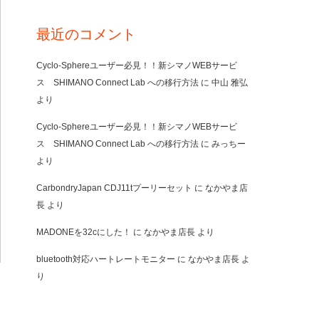
最近のコメント
Cyclo-Sphereユーザー必見！！新シマノWEBサービ
ス SHIMANO Connect Lab への移行方法
に
中山 雅弘
より
Cyclo-Sphereユーザー必見！！新シマノWEBサービ
ス SHIMANO Connect Lab への移行方法
に
みっちー
より
CarbondryJapan CDJ11tプーリーセット
に
なかやま店
長
より
MADONEを32cにした！
に
なかやま店長
より
bluetooth対応ハートレートモニター
に
なかやま店長
よ
り