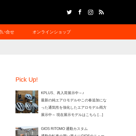
Twitter
Facebook
Instagram
RSS
問い合せ
オンラインショップ
Pick Up!
KPLUS、再入荷展示中～♪
最新の純エアロモデルやこの春追加にな
った通気性を強化したエアロモデル両方
展示中～ 現在展示モデルはこちら
[…]
GIOS RITOMO 通勤カスタム