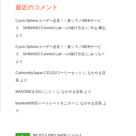
最近のコメント
Cyclo-Sphereユーザー必見！！新シマノWEBサービ
ス SHIMANO Connect Lab への移行方法
に
中山 雅弘
より
Cyclo-Sphereユーザー必見！！新シマノWEBサービ
ス SHIMANO Connect Lab への移行方法
に
みっちー
より
CarbondryJapan CDJ11tプーリーセット
に
なかやま店
長
より
MADONEを32cにした！
に
なかやま店長
より
bluetooth対応ハートレートモニター
に
なかやま店長
よ
り