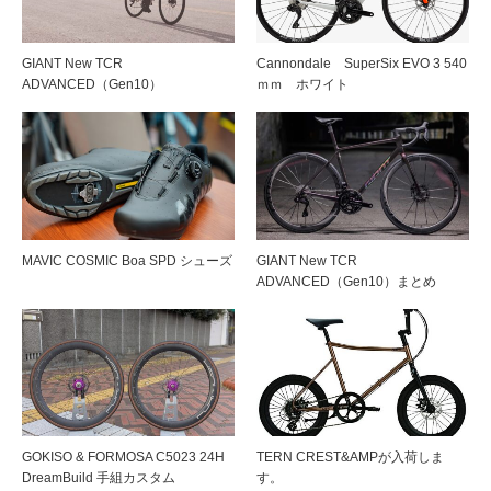
GIANT New TCR
Cannondale SuperSix EVO 3 540
ADVANCED（Gen10）
ｍｍ ホワイト
MAVIC COSMIC Boa SPD シューズ
GIANT New TCR
ADVANCED（Gen10）まとめ
GOKISO & FORMOSA C5023 24H
TERN CREST&AMPが入荷しま
DreamBuild 手組カスタム
す。