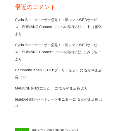
最近のコメント
Cyclo-Sphereユーザー必見！！新シマノWEBサービ
ス SHIMANO Connect Lab への移行方法
に
中山 雅弘
より
Cyclo-Sphereユーザー必見！！新シマノWEBサービ
ス SHIMANO Connect Lab への移行方法
に
みっちー
より
CarbondryJapan CDJ11tプーリーセット
に
なかやま店
長
より
MADONEを32cにした！
に
なかやま店長
より
bluetooth対応ハートレートモニター
に
なかやま店長
よ
り