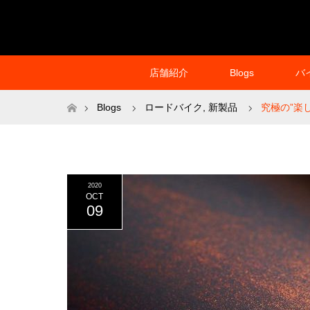
店舗紹介
Blogs
バ
ホーム
Blogs
ロードバイク
,
新製品
究極の”楽し
2020
OCT
09