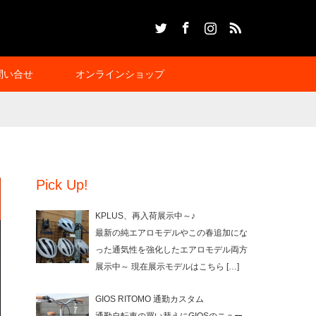
Twitter
Facebook
Instagram
RSS
問い合せ
オンラインショップ
Pick Up!
KPLUS、再入荷展示中～♪
最新の純エアロモデルやこの春追加にな
った通気性を強化したエアロモデル両方
展示中～ 現在展示モデルはこちら
[…]
GIOS RITOMO 通勤カスタム