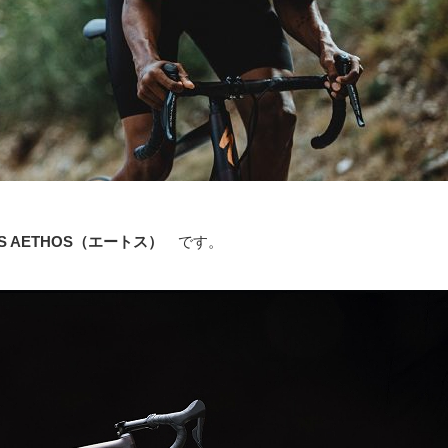
KS AETHOS（エートス）
です。