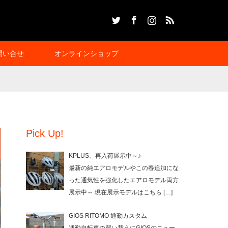
Twitter
Facebook
Instagram
RSS
問い合せ
オンラインショップ
Pick Up!
KPLUS、再入荷展示中～♪
最新の純エアロモデルやこの春追加にな
った通気性を強化したエアロモデル両方
展示中～ 現在展示モデルはこちら
[…]
GIOS RITOMO 通勤カスタム