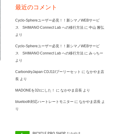
最近のコメント
Cyclo-Sphereユーザー必見！！新シマノWEBサービ
ス SHIMANO Connect Lab への移行方法
に
中山 雅弘
より
Cyclo-Sphereユーザー必見！！新シマノWEBサービ
ス SHIMANO Connect Lab への移行方法
に
みっちー
より
CarbondryJapan CDJ11tプーリーセット
に
なかやま店
長
より
MADONEを32cにした！
に
なかやま店長
より
bluetooth対応ハートレートモニター
に
なかやま店長
よ
り