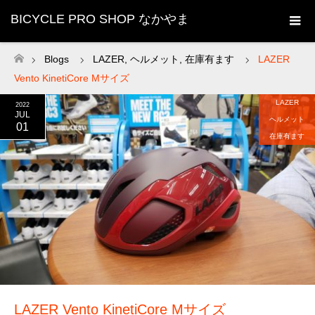
BICYCLE PRO SHOP なかやま
Blogs
LAZER
,
ヘルメット
,
在庫有ます
LAZER
ホーム
Vento KinetiCore Mサイズ
LAZER
2022
JUL
ヘルメット
01
在庫有ます
LAZER Vento KinetiCore Mサイズ