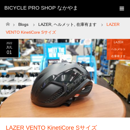
BICYCLE PRO SHOP なかやま
Blogs
LAZER
,
ヘルメット
,
在庫有ます
LAZER
ホーム
VENTO KinetiCore Sサイズ
LAZER
2022
JUL
ヘルメット
01
在庫有ます
LAZER VENTO KinetiCore Sサイズ