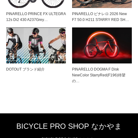
PINARELLO PRINCE FX ULTEGRA
PINARELLO ピナレロ 2026 New
12s Di2 430 A237Grey…
F7 50.0 H211 STARRY RED SH…
DOTOUT ブランド紹介
PINARELLO DOGMA F Disk
NewColor StarryRed(F196)待望
の…
BICYCLE PRO SHOP なかやま