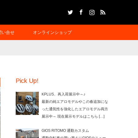
Twitter
Facebook
Instagram
RSS
問い合せ
オンラインショップ
Pick Up!
KPLUS、再入荷展示中～♪
最新の純エアロモデルやこの春追加にな
った通気性を強化したエアロモデル両方
展示中～ 現在展示モデルはこちら
[…]
GIOS RITOMO 通勤カスタム