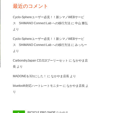
最近のコメント
Cyclo-Sphereユーザー必見！！新シマノWEBサービ
ス SHIMANO Connect Lab への移行方法
に
中山 雅弘
より
Cyclo-Sphereユーザー必見！！新シマノWEBサービ
ス SHIMANO Connect Lab への移行方法
に
みっちー
より
CarbondryJapan CDJ11tプーリーセット
に
なかやま店
長
より
MADONEを32cにした！
に
なかやま店長
より
bluetooth対応ハートレートモニター
に
なかやま店長
よ
り