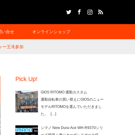
Twitter
Facebook
Instagram
RSS
問い合せ
オンラインショップ
チャー王滝参加
Pick Up!
GIOS RITOMO 通勤カスタム
通勤自転車の買い替えにGIOSのニュー
モデルRITOMOを選んでいただきまし
た。
[…]
シマノ New Dura-Ace WH-R9370シリ