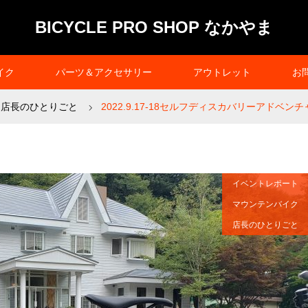
BICYCLE PRO SHOP なかやま
イク
パーツ＆アクセサリー
アウトレット
お
店長のひとりごと
2022.9.17-18セルフディスカバリーアドベン
イベントレポート
マウンテンバイク
店長のひとりごと