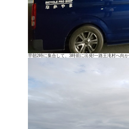
早朝2時に集合して、3時前に出発!一路王滝村へ向