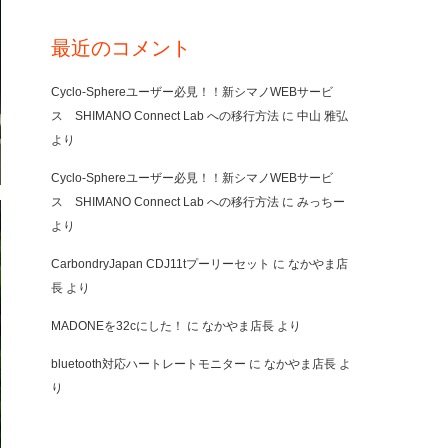
最近のコメント
Cyclo-Sphereユーザー必見！！新シマノWEBサービ
ス SHIMANO Connect Lab への移行方法
に
中山 雅弘
より
Cyclo-Sphereユーザー必見！！新シマノWEBサービ
ス SHIMANO Connect Lab への移行方法
に
みっちー
より
CarbondryJapan CDJ11tプーリーセット
に
なかやま店
長
より
MADONEを32cにした！
に
なかやま店長
より
bluetooth対応ハートレートモニター
に
なかやま店長
よ
り