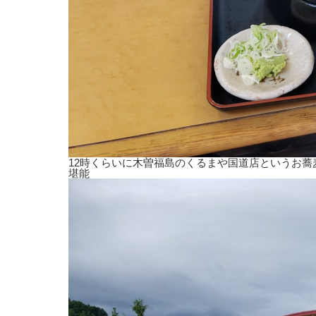
12時くらいに木曽福島のくるまや国道店というお
堪能