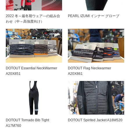
2022 冬～厳冬期ウェア―の組み合
PEARL IZUMI インナー グローブ
わせ（中～高強度向け）
DOTOUT Essential NeckWarmer
DOTOUT Flag Neckwarmer
A20X851
A20X861
DOTOUT Tornado Bib Tight
DOTOUT Spirited Jacket A18M520
A17M760