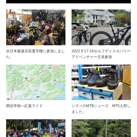
全日本最速店長選手権に参加しまし
2022.9.17-18セルフディスカバリー
た。
アドベンチャー王滝参加
閑谷学校へ紅葉ライド
シマノのMTBシューズ MT5入荷し
ました。