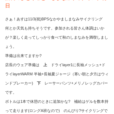
日
さぁ！あすは11/3(祝)BPSなかやましまなみサイクリング
何とか天気も持ちそうです。参加される皆さん体調はいか
が？楽しく走ってしっかり食べて秋のしまなみを満喫しまし
ょう。
準備は出来てますか?
店長のウェア準備は
上
ドライlayer1に長袖メッシュ+ド
ライlayerWARM 半袖+長袖夏ジャージ（寒い朝と夕方はウィ
ンドブレーカー)
下
レーサーパンツ+メリノレッグカバー
です。
ボトルは1本で休憩のときに追加かな? 補給はゲルを数本持
って走ります(ロングA班なので) のんびり?サイクリングで