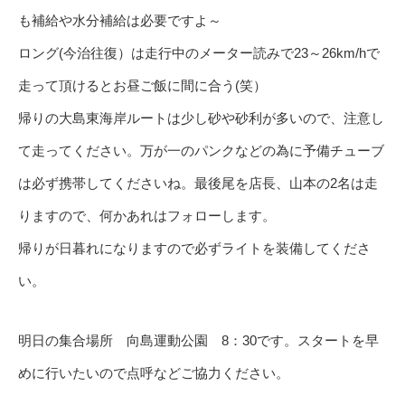
も補給や水分補給は必要ですよ～
ロング(今治往復）は走行中のメーター読みで23～26km/hで
走って頂けるとお昼ご飯に間に合う(笑）
帰りの大島東海岸ルートは少し砂や砂利が多いので、注意し
て走ってください。万が一のパンクなどの為に予備チューブ
は必ず携帯してくださいね。最後尾を店長、山本の2名は走
りますので、何かあれはフォローします。
帰りが日暮れになりますので必ずライトを装備してくださ
い。
明日の集合場所 向島運動公園 8：30です。スタートを早
めに行いたいので点呼などご協力ください。