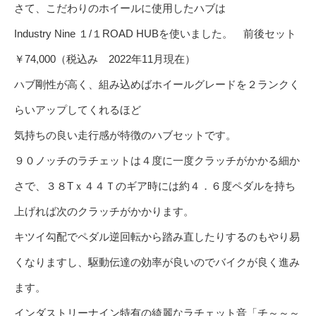
さて、こだわりのホイールに使用したハブは
Industry Nine １/１ROAD HUBを使いました。 前後セット
￥74,000（税込み 2022年11月現在）
ハブ剛性が高く、組み込めばホイールグレードを２ランクく
らいアップしてくれるほど
気持ちの良い走行感が特徴のハブセットです。
９０ノッチのラチェットは４度に一度クラッチがかかる細か
さで、３８Tｘ４４Ｔのギア時には約４．６度ペダルを持ち
上げれば次のクラッチがかかります。
キツイ勾配でペダル逆回転から踏み直したりするのもやり易
くなりますし、駆動伝達の効率が良いのでバイクが良く進み
ます。
インダストリーナイン特有の綺麗なラチェット音「チ～～～