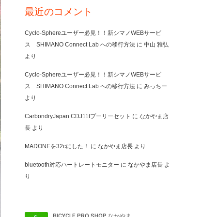
最近のコメント
Cyclo-Sphereユーザー必見！！新シマノWEBサービ
ス SHIMANO Connect Lab への移行方法
に
中山 雅弘
より
Cyclo-Sphereユーザー必見！！新シマノWEBサービ
ス SHIMANO Connect Lab への移行方法
に
みっちー
より
CarbondryJapan CDJ11tプーリーセット
に
なかやま店
長
より
MADONEを32cにした！
に
なかやま店長
より
bluetooth対応ハートレートモニター
に
なかやま店長
よ
り