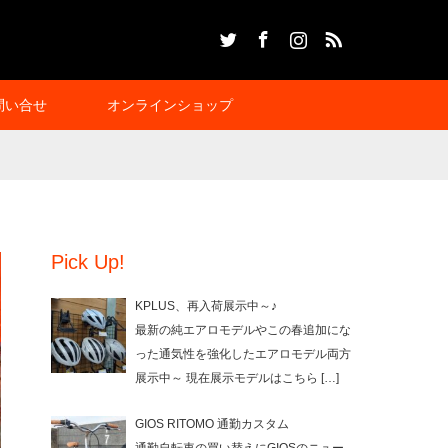
Twitter
Facebook
Instagram
RSS
問い合せ
オンラインショップ
Pick Up!
KPLUS、再入荷展示中～♪
最新の純エアロモデルやこの春追加にな
った通気性を強化したエアロモデル両方
展示中～ 現在展示モデルはこちら
[…]
GIOS RITOMO 通勤カスタム