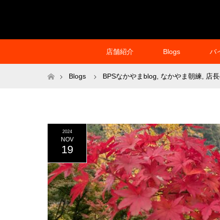
店舗紹介
Blogs
バ
ホーム
Blogs
BPSなかやまblog
,
なかやま朝練
,
店長
2024
NOV
19