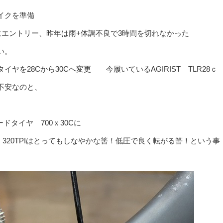
イクを準備
0にエントリー、昨年は雨+体調不良で3時間を切れなかった
い。
を28Cから30Cへ変更 今履いているAGIRIST TLR28ｃ
不安なのと、
ロードタイヤ 700ｘ30Cに
ｇ 320TPIはとってもしなやかな筈！低圧で良く転がる筈！という事