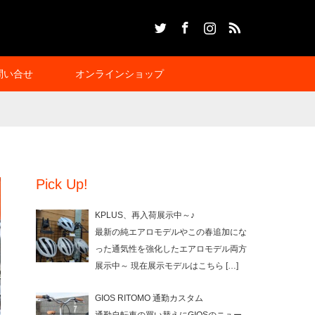
Twitter
Facebook
Instagram
RSS
問い合せ
オンラインショップ
Pick Up!
KPLUS、再入荷展示中～♪
最新の純エアロモデルやこの春追加にな
った通気性を強化したエアロモデル両方
展示中～ 現在展示モデルはこちら
[…]
GIOS RITOMO 通勤カスタム