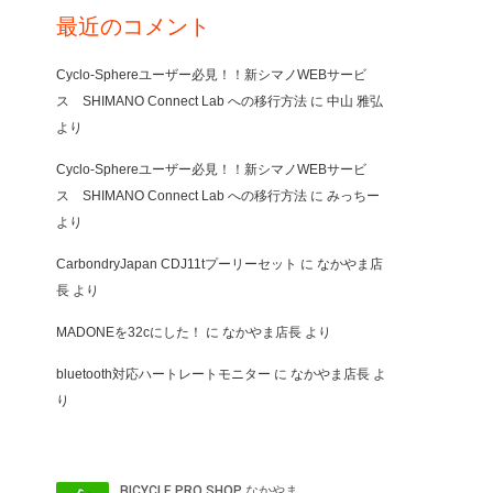
最近のコメント
Cyclo-Sphereユーザー必見！！新シマノWEBサービ
ス SHIMANO Connect Lab への移行方法
に
中山 雅弘
より
Cyclo-Sphereユーザー必見！！新シマノWEBサービ
ス SHIMANO Connect Lab への移行方法
に
みっちー
より
CarbondryJapan CDJ11tプーリーセット
に
なかやま店
長
より
MADONEを32cにした！
に
なかやま店長
より
bluetooth対応ハートレートモニター
に
なかやま店長
よ
り