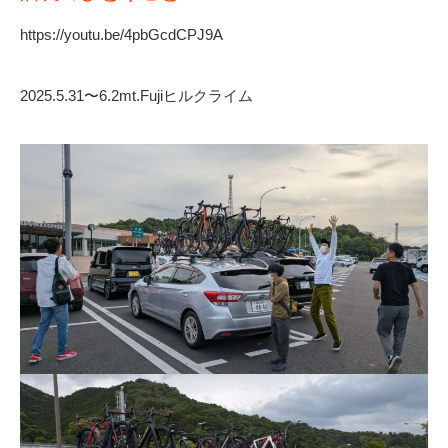
https://youtu.be/4pbGcdCPJ9A
2025.5.31〜6.2mt.Fujiヒルクライム