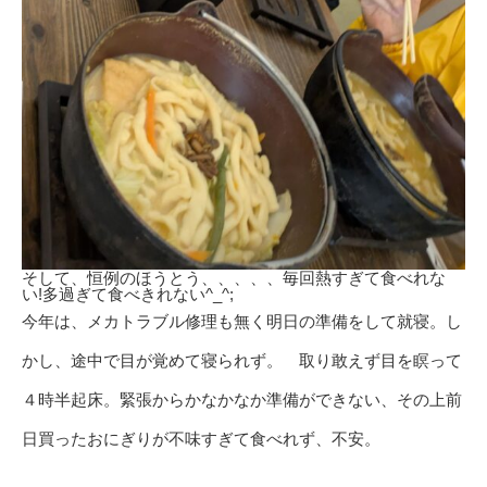
そして、恒例のほうとう、、、、、毎回熱すぎて食べれな
い!多過ぎて食べきれない^_^;
今年は、メカトラブル修理も無く明日の準備をして就寝。し
かし、途中で目が覚めて寝られず。 取り敢えず目を瞑って
４時半起床。緊張からかなかなか準備ができない、その上前
日買ったおにぎりが不味すぎて食べれず、不安。