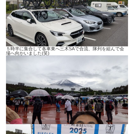
５時半に集合して各車東へ三木SAで合流、隊列を組んで会
場へ向かいました(笑)