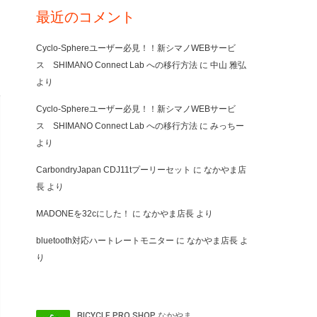
最近のコメント
Cyclo-Sphereユーザー必見！！新シマノWEBサービ
ス SHIMANO Connect Lab への移行方法
に
中山 雅弘
より
Cyclo-Sphereユーザー必見！！新シマノWEBサービ
ス SHIMANO Connect Lab への移行方法
に
みっちー
より
CarbondryJapan CDJ11tプーリーセット
に
なかやま店
長
より
MADONEを32cにした！
に
なかやま店長
より
bluetooth対応ハートレートモニター
に
なかやま店長
よ
り