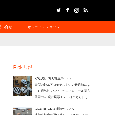
Twitter
Facebook
Instagram
RSS
問い合せ
オンラインショップ
Pick Up!
KPLUS、再入荷展示中～♪
最新の純エアロモデルやこの春追加にな
った通気性を強化したエアロモデル両方
展示中～ 現在展示モデルはこちら
[…]
GIOS RITOMO 通勤カスタム