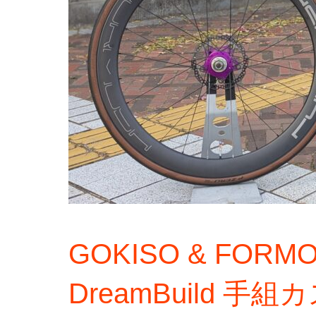
GOKISO & FORMO
DreamBuild 手