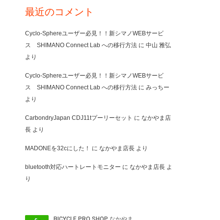
最近のコメント
Cyclo-Sphereユーザー必見！！新シマノWEBサービ
ス SHIMANO Connect Lab への移行方法
に
中山 雅弘
より
Cyclo-Sphereユーザー必見！！新シマノWEBサービ
ス SHIMANO Connect Lab への移行方法
に
みっちー
より
CarbondryJapan CDJ11tプーリーセット
に
なかやま店
長
より
MADONEを32cにした！
に
なかやま店長
より
bluetooth対応ハートレートモニター
に
なかやま店長
よ
り