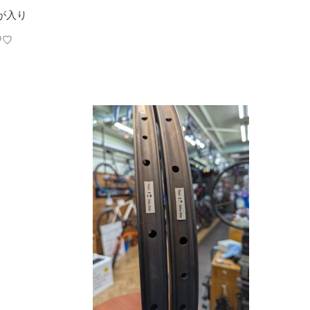
が入り
♡♡