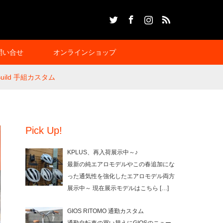
Twitter
Facebook
Instagram
RSS
問い合せ
オンラインショップ
mBuild 手組カスタム
Pick Up!
KPLUS、再入荷展示中～♪
最新の純エアロモデルやこの春追加にな
った通気性を強化したエアロモデル両方
展示中～ 現在展示モデルはこちら
[…]
GIOS RITOMO 通勤カスタム