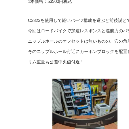
1本価格：53900円税込
C3823を使用して軽いパーツ構成を選ぶと前後説とで
今回はロードバイクで加速レスポンスと巡航力のバラ
ニップルホールのオフセットは無いものの、穴の角
そのニップルホール付近にカーボンブロックを配置
リム重量も公差中央値付近！