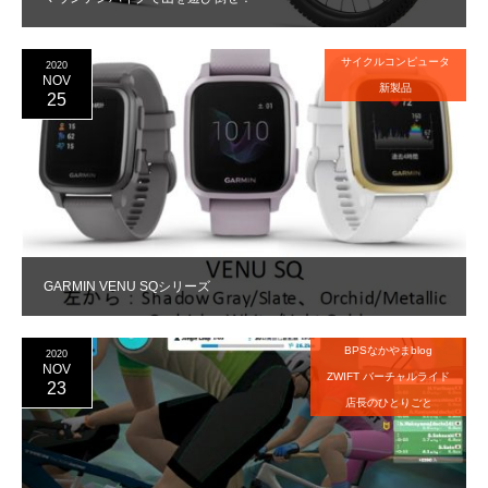
サイクルコンピュータ
2020
NOV
新製品
25
GARMIN VENU SQシリーズ
BPSなかやまblog
2020
NOV
ZWIFT バーチャルライド
23
店長のひとりごと