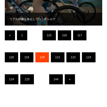
リアル朝練を休止してバーチャルで
«
1
…
115
116
117
118
119
120
121
122
123
124
125
…
144
»