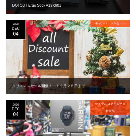
DOTOUT Ergo Sock A19X601
キャンペーン＆セール
2020
DEC
04
クリスマスセール開催！！１２月２５日まで
サイクルコンピュータ
2020
DEC
新製品
04