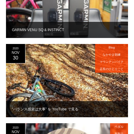
GARMIN VENU SQ & INSTINCT
Blog
2020
NOV
なかやま朝練
30
マウンテンバイク
店長のひとりごと
“バランス感覚は大事” を YouTube で見る
ペダル
2020
NOV
新製品