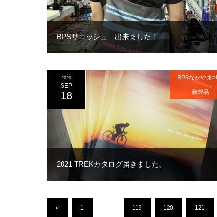
BPSサコッシュ 出来ました！
BPSなかやまbl
2020
SEP
新製品
18
2021 TREKカタログ届きました。
«
1
…
119
120
121