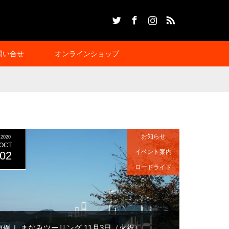
Twitter
Facebook
Instagram
RSS
問い合せ
オンラインショップ
お知らせ
2020
OCT
イベント案内
02
ロードライド
恒例 しまなみツーリング 11月3日（火祝）