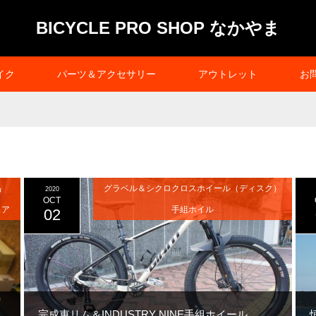
BICYCLE PRO SHOP なかやま
イク
パーツ＆アクセサリー
アウトレット
お
品
グラベル＆シクロクロスホイール（ディスク）
2020
OCT
ェア
手組ホイル
02
完成車リム＆INDUSTRY NINE手組ホイール