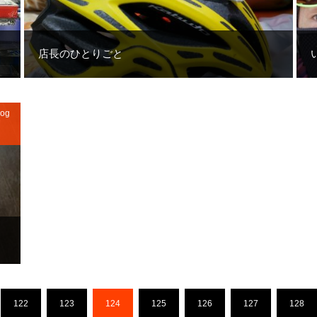
店長のひとりごと
og
122
123
124
125
126
127
128