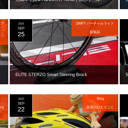
ェア
ZWIFT バーチャルライド
2020
SEP
新製品
25
ELITE STERZO Smart Steering Brock
Blog
2020
SEP
og
店長のひとりごと
22
ム