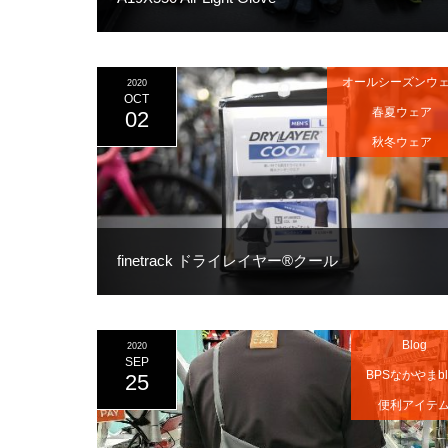
オールシーズンウ
2020
OCT
春夏ウェア
02
秋冬ウェア
finetrack ドライレイヤー®クール
Blog
2020
SEP
BPSなかやまbl
25
便利アイテ