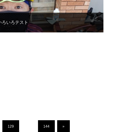
いろいろテスト
129
…
144
»