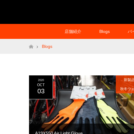
店舗紹介
Blogs
バ
ホーム
Blogs
新製
2020
OCT
秋冬ウ
03
A19X550 Air Light Glove