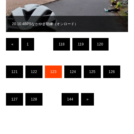
20.10.4BPSなかやま朝練（オンロード）
«
1
…
118
119
120
121
122
123
124
125
126
127
128
…
144
»