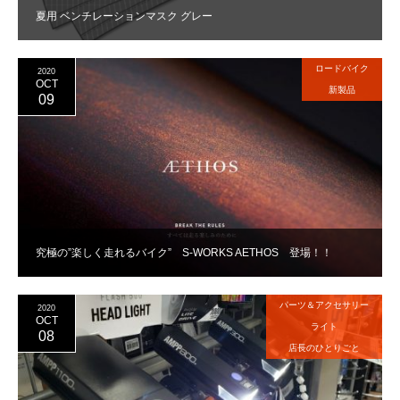
夏用 ベンチレーションマスク グレー
ロードバイク
2020
OCT
新製品
09
究極の”楽しく走れるバイク” S-WORKS AETHOS 登場！！
パーツ＆アクセサリー
2020
OCT
ライト
08
店長のひとりごと