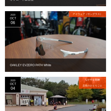
アイウェア（サングラス）
2020
OCT
06
OAKLEY EVZERO PATH White
なかやま朝練
2020
OCT
店長のひとりごと
04