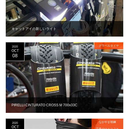
キャットアイの新しいライト
グラベルタイヤ
2020
OCT
08
PIRELLI CINTURATO CROSS M 700x33C
なかやま朝練
2020
OCT
店長のひとりごと